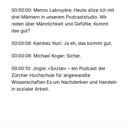
00:00:00: Menno Labruyère: Heute sitze ich mit
drei Männern in unserem Podcaststudio. Wir
reden über Männlichkeit und Gefühle. Kommt
das gut?
00:00:06: Kambez Nuri: Ja eh, das kommt gut.
00:00:08: Michael Koger: Sicher.
00:00:10: Jingle: «Sozial» – ein Podcast der
Zürcher Hochschule für angewandte
Wissenschaften Es um Nachdenken und Handeln
in sozialer Arbeit.
00:00:21: Menno Labruyère: In dieser Folge
möchte ich von meinem Gästen Michael Koger
und Kambez Nuri wissen, wie das Phänomen
Manosphere einzuordnen ist, wie es um die