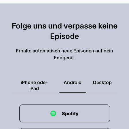
Wie sagt man dem, schweren Grad von
Betroffenheit im Bereich Incel.
00:02:20: Menno Labruyère: Ja.
Folge uns und verpasse keine
00:02:21: Kambez Nuri: Wirklich tief
Episode
00:02:22: Menno Labruyère: Zeigst du
Erhalte automatisch neue Episoden auf dein
Endgerät.
00:02:23: Kambez Nuri: mir, was Incel
00:02:24: Menno Labruyère: bedeutet?
iPhone oder
Android
Desktop
00:02:25: Kambez Nuri: Unfreiwillig....
iPad
00:02:27: Michael Koger: ...im Zolibat lebende
Männer.
Spotify
00:02:29: Kambez Nuri: Genau. 21% von diesen
Incels sind wirklich die Männer, die das glauben,