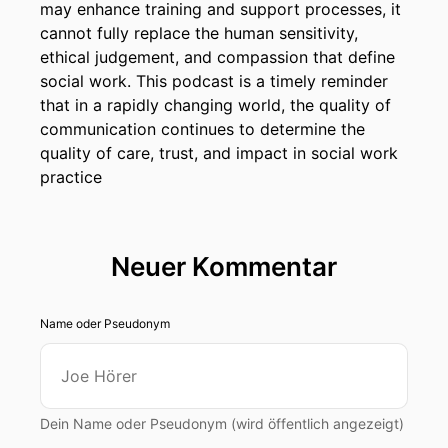
may enhance training and support processes, it
Beratungsgespräche?
cannot fully replace the human sensitivity,
00:00:56: Ja ich mag mich noch gut erinneren
ethical judgement, and compassion that define
an einzelne Situationen und was mir so bewusst
social work. This podcast is a timely reminder
war seit ich jetzt auch.
that in a rapidly changing world, the quality of
communication continues to determine the
00:01:04: Wir dürfen überlegen, wie wir das
quality of care, trust, and impact in social work
Grundlagenwissen uns einen Studierenden
practice
übermitteln.
00:01:14: In meiner Anfangszeit muss ich dazu
Neuer Kommentar
sagen, dass ich ein sehr junger Sozialarbeiterin
war – also als junge Person nach dem Studium
eingestiegen.
Name oder Pseudonym
00:01:24: Ich habe immer versucht, so ein
Patenterrezept herauszufinden oder möglichst
gute Techniken zu haben Gespräche führen und
Dein Name oder Pseudonym (wird öffentlich angezeigt)
habe damals nicht immer den Zugang gehabt,