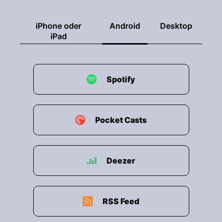
über die EZTS-Punkte machen kann.
iPhone oder
Android
Desktop
00:02:54: Das steckt extrem viel drin oder?
iPad
00:02:56: Ja also in der Tat sind es sechs
EZTAS-Pünkte.
Spotify
00:03:00: Von der Logik her kann man sich so
vorstellen wie klassische Unterricht hat, wo
diese Grundlagen eben vermittelt werden, mal
ganz allgemein dargelegt und im Bezug gesetzt
Pocket Casts
wird zum Auftrag.
00:03:11: Dass man sich dann so ein bisschen
Deezer
Handlungsfeld oder vielleicht auch Themen
spezifisch kann damit auseinandersetzen und
dass man dann v.a.
RSS Feed
00:03:18: ganz viel übt?