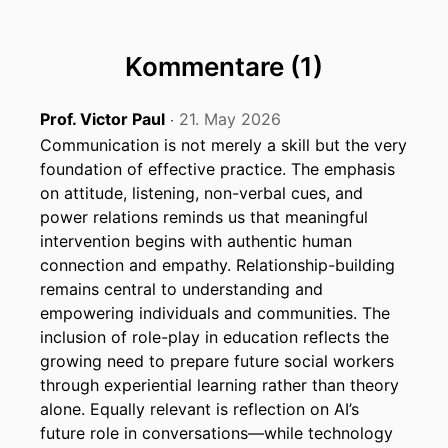
00:00:28: Ich freue mich extrem auf das
Gespräch mit dir.
Kommentare (1)
00:00:31: Schön, dass du da bist!
Prof. Victor Paul
21. May 2026
‧
00:00:32: Danke.
Communication is not merely a skill but the very
foundation of effective practice. The emphasis
00:00:33: Freue mich auch.
on attitude, listening, non-verbal cues, and
power relations reminds us that meaningful
00:00:33: Danke für die Einladung.
intervention begins with authentic human
connection and empathy. Relationship-building
00:00:35: Vor zwei Jahren hast du das Modul
remains central to understanding and
Grundlagen für professionelle Interaktion und
empowering individuals and communities. The
Kommunikation in der sozialen Arbeit
inclusion of role-play in education reflects the
übernommen bei uns an den ZHW Soziale Arbeit
growing need to prepare future social workers
im Bachelor.
through experiential learning rather than theory
alone. Equally relevant is reflection on AI’s
00:00:47: Und ... Du bist selbst Sozialarbeiterin,
future role in conversations—while technology
kannst dich noch erinnern an deine ersten